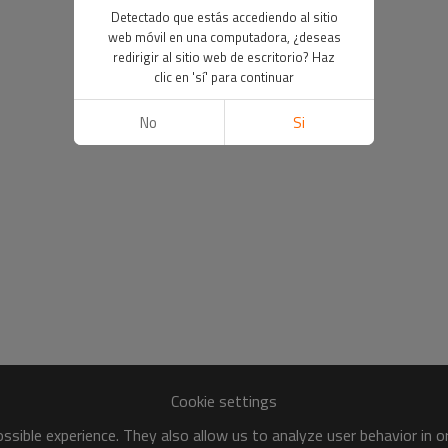
Detectado que estás accediendo al sitio
web móvil en una computadora, ¿deseas
redirigir al sitio web de escritorio? Haz
clic en 'sí' para continuar
No
Si
Cookie settings
sible experience. They also allow us to analyze user behavior in 