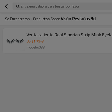
Entra una palabra para buscar por favor
Visón Pestañas 3d
Se Encontraron
1
Productos Sobre
Venta caliente Real Siberian Strip Mink Eye
US $
1.79
-
3
modelo:033