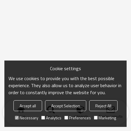
Cookie settings
We use cookies to provide you with the best possible
experience. They also allow us to analyze user behavior in
order to constantly improve the website for you.
Accept all
Accept Selection
Reject All
Inicio
búsqueda
categoría
Enviar consulta
Necessary
Analytics
Preferences
Marketing