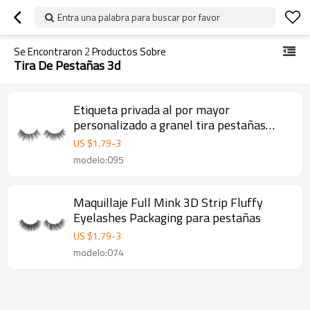
Entra una palabra para buscar por favor
Se Encontraron
2
Productos Sobre
Tira De Pestañas 3d
Etiqueta privada al por mayor
personalizado a granel tira pestañas
pestañas de visón 3D
US $
1.79
-
3
modelo:095
Maquillaje Full Mink 3D Strip Fluffy
Eyelashes Packaging para pestañas
US $
1.79
-
3
modelo:074