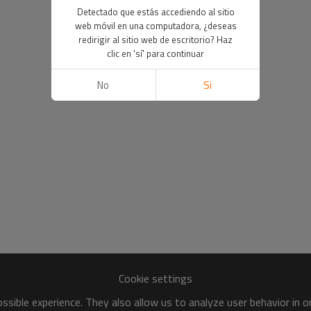
Detectado que estás accediendo al sitio
web móvil en una computadora, ¿deseas
redirigir al sitio web de escritorio? Haz
clic en 'sí' para continuar
No
Si
Cookie settings
sible experience. They also allow us to analyze user behavior in 