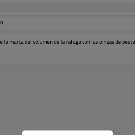
mn
e la marca del volumen de la ráfaga con las pinzas de pest