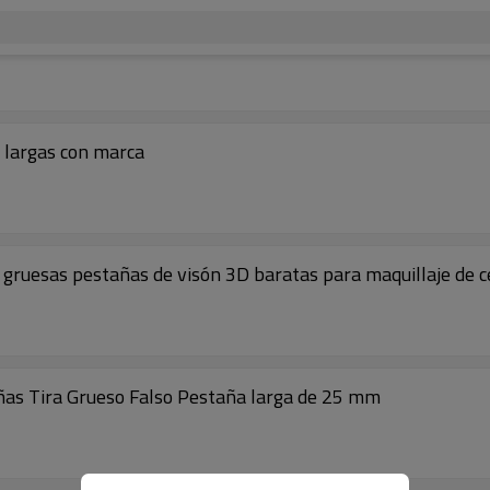
 largas con marca
gruesas pestañas de visón 3D baratas para maquillaje de c
ñas Tira Grueso Falso Pestaña larga de 25 mm