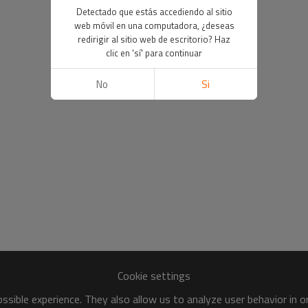
Detectado que estás accediendo al sitio
web móvil en una computadora, ¿deseas
redirigir al sitio web de escritorio? Haz
clic en 'sí' para continuar
No
Si
Cookie settings
sible experience. They also allow us to analyze user behavior in 