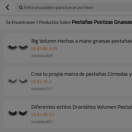
Entra una palabra para buscar por favor
Pestañas Postizas Gruesas
Se Encontraron
3
Productos Sobre
Big Volumn Hechas a mano gruesas pestañas
US $
1.89
-
3.09
modelo:A09
Crea tu propia marca de pestañas Cómodas y 
US $
1.79
-
3
modelo:017
Diferentes estilos Dramático Volumen Pesta
US $
1.89
-
3.1
modelo:A07