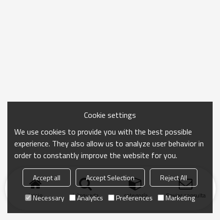
Cookie settings
We use cookies to provide you with the best possible
experience. They also allow us to analyze user behavior in
order to constantly improve the website for you.
Accept all
Accept Selection
Reject All
Inicio
búsqueda
categoría
Enviar consulta
Necessary
Analytics
Preferences
Marketing