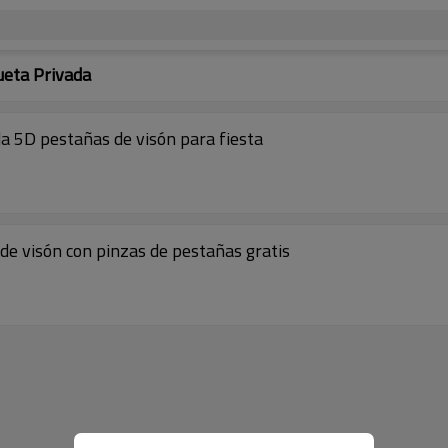
ueta Privada
a 5D pestañas de visón para fiesta
e visón con pinzas de pestañas gratis