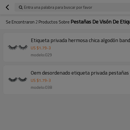
Entra una palabra para buscar por favor
Pestañas De Visón De Etiq
Se Encontraron
2
Productos Sobre
Etiqueta privada hermosa chica algodón band
US $
1.79
-
3
modelo:029
Oem desordenado etiqueta privada pestañas d
US $
1.79
-
3
modelo:038