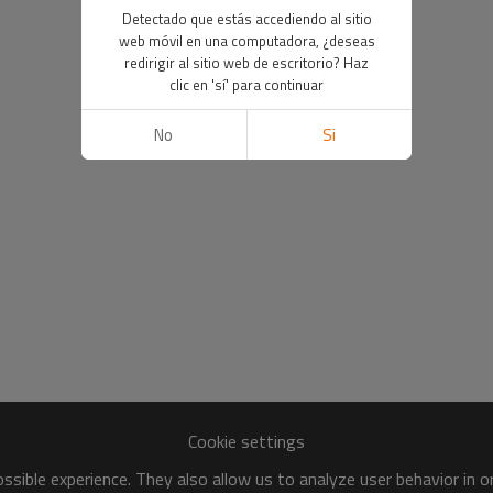
Detectado que estás accediendo al sitio
web móvil en una computadora, ¿deseas
redirigir al sitio web de escritorio? Haz
clic en 'sí' para continuar
No
Si
Cookie settings
sible experience. They also allow us to analyze user behavior in 