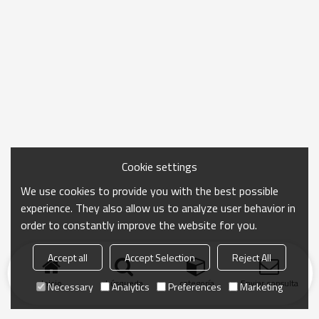
Cookie settings
We use cookies to provide you with the best possible
experience. They also allow us to analyze user behavior in
order to constantly improve the website for you.
Accept all
Accept Selection
Reject All
Inicio
búsqueda
categoría
Enviar consulta
Necessary
Analytics
Preferences
Marketing