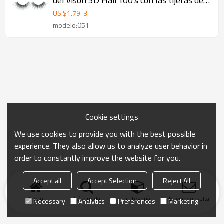
del visón 3D Hair100% con las tijeras de
la ceja
US $
1.79
-
3
modelo:051
Cookie settings
We use cookies to provide you with the best possible
experience. They also allow us to analyze user behavior in
order to constantly improve the website for you.
Accept all
Accept Selection
Reject All
Inicio
búsqueda
categoría
Enviar consulta
Necessary
Analytics
Preferences
Marketing