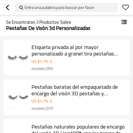
Entra una palabra para buscar por favor
Se Encontraron
3
Productos Sobre
Pestañas De Visón 3d Personalizadas
Etiqueta privada al por mayor
personalizado a granel tira pestañas
pestañas de visón 3D
US $
1.79
-
3
modelo:095
Pestañas baratas del empaquetado de
encargo del visón 3D pestañas y
empaquetado del ojo con las cajas
US $
1.79
-
3
modelo:070
Pestañas naturales populares de encargo