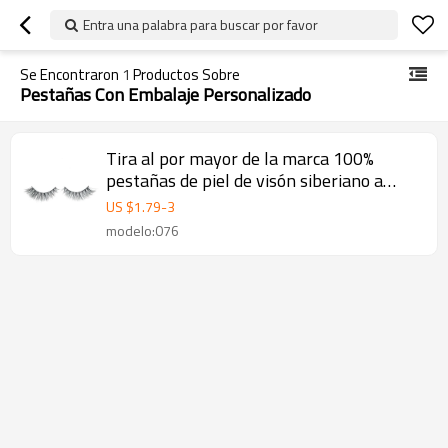
Entra una palabra para buscar por favor
Se Encontraron
1
Productos Sobre
Pestañas Con Embalaje Personalizado
Tira al por mayor de la marca 100%
pestañas de piel de visón siberiano a
granel con embalaje personalizado
US $
1.79
-
3
modelo:076