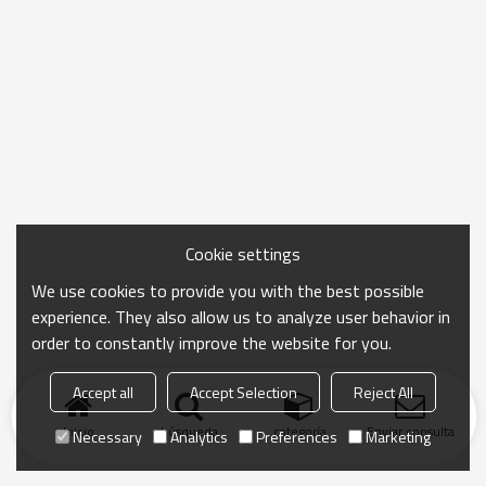
Cookie settings
We use cookies to provide you with the best possible
experience. They also allow us to analyze user behavior in
order to constantly improve the website for you.
Accept all
Accept Selection
Reject All
Inicio
búsqueda
categoría
Enviar consulta
Necessary
Analytics
Preferences
Marketing