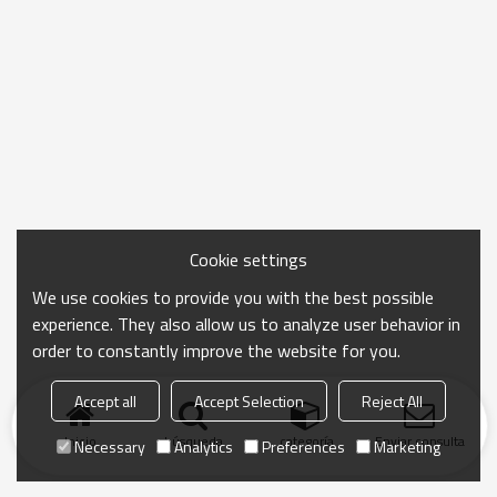
Cookie settings
We use cookies to provide you with the best possible
experience. They also allow us to analyze user behavior in
order to constantly improve the website for you.
Accept all
Accept Selection
Reject All
Inicio
búsqueda
categoría
Enviar consulta
Necessary
Analytics
Preferences
Marketing