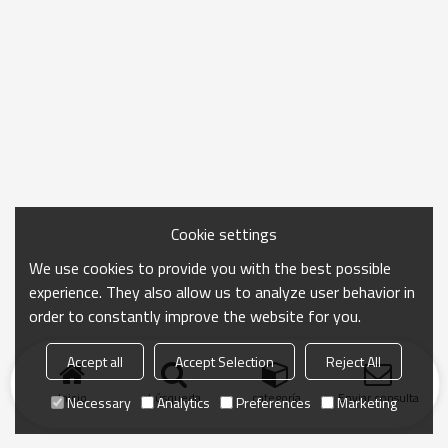
Cookie settings
We use cookies to provide you with the best possible
experience. They also allow us to analyze user behavior in
order to constantly improve the website for you.
Accept all
Accept Selection
Reject All
Inicio
búsqueda
categoría
Enviar consulta
Necessary
Analytics
Preferences
Marketing