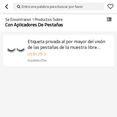
Entra una palabra para buscar por favor
Se Encontraron
1
Productos Sobre
Con Aplicadores De Pestañas
Etiqueta privada al por mayor del visón
de las pestañas de la muestra libre
impermeable con los aplicadores de los
US $
1.79
-
3
latigazos
modelo:054