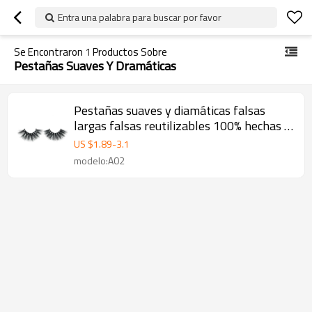
Entra una palabra para buscar por favor
Se Encontraron
1
Productos Sobre
Pestañas Suaves Y Dramáticas
Pestañas suaves y diamáticas falsas
largas falsas reutilizables 100% hechas a
mano con logotipo personalizado
US $
1.89
-
3.1
modelo:A02