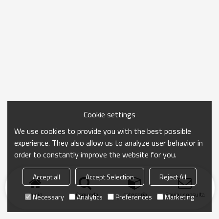
Cookie settings
We use cookies to provide you with the best possible
experience. They also allow us to analyze user behavior in
order to constantly improve the website for you.
Accept all
Accept Selection
Reject All
Inicio
búsqueda
categoría
Enviar consulta
Necessary
Analytics
Preferences
Marketing