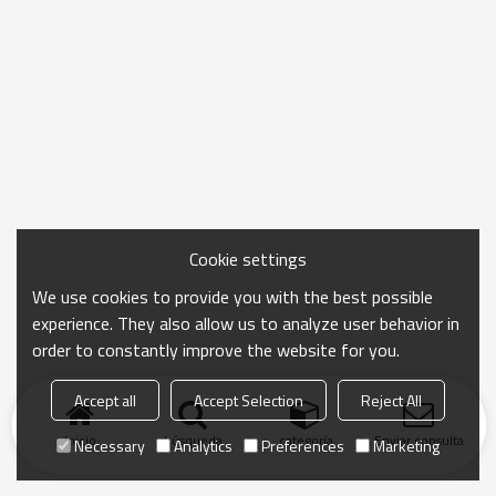
Cookie settings
We use cookies to provide you with the best possible
experience. They also allow us to analyze user behavior in
order to constantly improve the website for you.
Accept all
Accept Selection
Reject All
Inicio
búsqueda
categoría
Enviar consulta
Necessary
Analytics
Preferences
Marketing