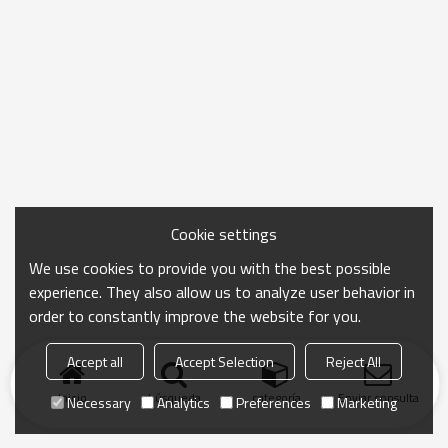
Cookie settings
We use cookies to provide you with the best possible
experience. They also allow us to analyze user behavior in
order to constantly improve the website for you.
Accept all
Accept Selection
Reject All
Inicio
búsqueda
categoría
Enviar consulta
Necessary
Analytics
Preferences
Marketing