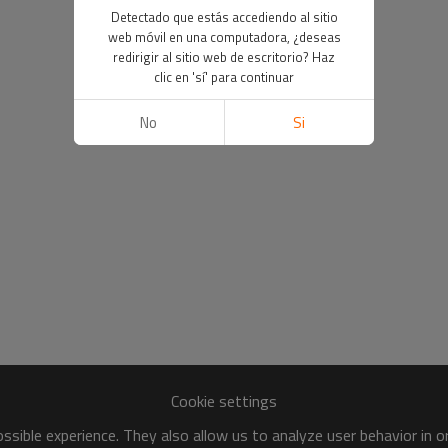
Detectado que estás accediendo al sitio
web móvil en una computadora, ¿deseas
redirigir al sitio web de escritorio? Haz
clic en 'sí' para continuar
No
Si
Cookie settings
sible experience. They also allow us to analyze user behavior in 