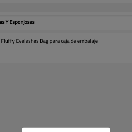
es Y Esponjosas
Fluffy Eyelashes Bag para caja de embalaje