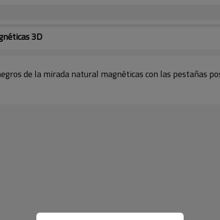
gnéticas 3D
 negros de la mirada natural magnéticas con las pestañas p