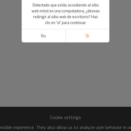
Detectado que estás accediendo al sitio
web móvil en una computadora, ¿deseas
redirigir al sitio web de escritorio? Haz
clic en 'sí' para continuar
No
Si
Cookie settings
sible experience. They also allow us to analyze user behavior in 