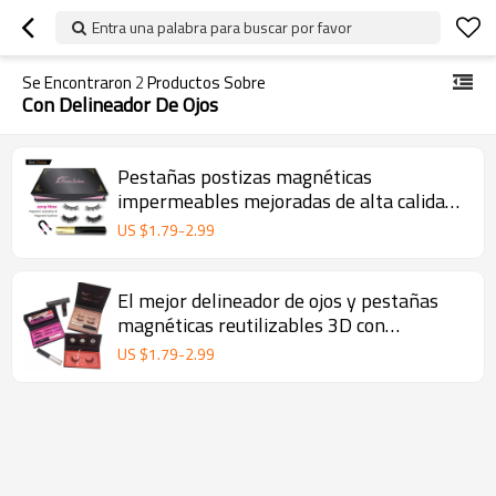
Entra una palabra para buscar por favor
Se Encontraron
2
Productos Sobre
Con Delineador De Ojos
Pestañas postizas magnéticas
impermeables mejoradas de alta calidad
con delineador de ojos líquido magnético
US $
1.79
-
2.99
sin pegamento
El mejor delineador de ojos y pestañas
magnéticas reutilizables 3D con
delineador de ojos
US $
1.79
-
2.99