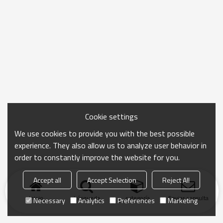
Cookie settings
We use cookies to provide you with the best possible
experience. They also allow us to analyze user behavior in
order to constantly improve the website for you.
Accept all
Accept Selection
Reject All
Inicio
búsqueda
categoría
Enviar consulta
Necessary
Analytics
Preferences
Marketing