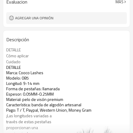
Evaluacion
MÁS
Gram
AGREGAR UNA OPINIÓN
Descripción
DETALLE
Cómo aplicar
Cuidado
DETALLE
Marca: Cooco Lashes
Modelo: 085
Longitud: 9-14 mm
Forma de pestañas: llamarada
Espesor: 0.05MM-0.25MM
Material: pelo de visón premium
Característica: banda de algodón artesanal
Pago: T / T, Paypal, Western Union, Money Gram
¡Las longitudes variadas a
través de estas pestañas
proporcionan una