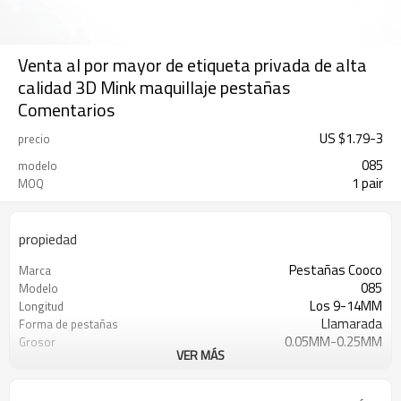
Venta al por mayor de etiqueta privada de alta
calidad 3D Mink maquillaje pestañas
Comentarios
US $
1.79
-
3
precio
085
modelo
1 pair
MOQ
propiedad
Pestañas Cooco
Marca
085
Modelo
Los 9-14MM
Longitud
Llamarada
Forma de pestañas
0.05MM-0.25MM
Grosor
VER MÁS
Cabello de visón premium
Material
Banda de algodón artesanal
Característica
T / T, Paypal, Western Union, Money
Pago