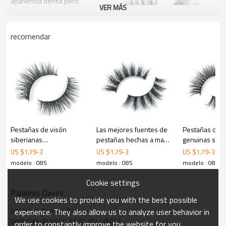
apariencia densa pero
VER MÁS
natural que hace que
estas pestañas sean
fáciles de pasar del día a
recomendar
la noche!
Fácil de aplicar
Aspecto ultra natural
Pestañas de visón
Las mejores fuentes de
Pestañas de v
siberianas
pestañas hechas a mano
genuinas sin 
Ligero y cómodo
personalizadas gruesas
atractivas al por mayor
más lujosas a 
US $
1.79
-
3
US $
1.79
-
3
US $
1.79
-
3
largas hechas a mano
con caja de forma
precio barato
modelo : 085
modelo : 085
modelo : 085
Múltiples desgastes
con rizador de pestañas
Cookie settings
Palabras Claves
We use cookies to provide you with the best possible
pestañas de maquillaje
experience. They also allow us to analyze user behavior in
pestañas de visón 3d de alta calidad
order to constantly improve the website for you.