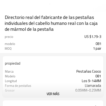
Directorio real del fabricante de las pestañas
individuales del cabello humano real con la caja
de mármol de la pestaña
US $
1.79
-
3
precio
081
modelo
1 pair
MOQ
propiedad
Pestañas Cooco
Marca
081
Modelo
Los 9-14MM
Longitud
Llamarada
Forma de pestañas
0.05MM-0.25MM
Grosor
VER MÁS
Cabello de visón premium
Material
Banda de algodón artesanal
Característica
T / T, Paypal, Western Union, Money
Pago