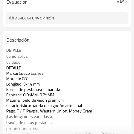
Evaluacion
MÁS
Gram
AGREGAR UNA OPINIÓN
Descripción
DETALLE
Cómo aplicar
Cuidado
DETALLE
Marca: Cooco Lashes
Modelo: 081
Longitud: 9-14 mm
Forma de pestañas: llamarada
Espesor: 0.05MM-0.25MM
Material: pelo de visón premium
Característica: banda de algodón artesanal
Pago: T / T, Paypal, Western Union, Money Gram
¡Las longitudes variadas a
través de estas pestañas
proporcionan una