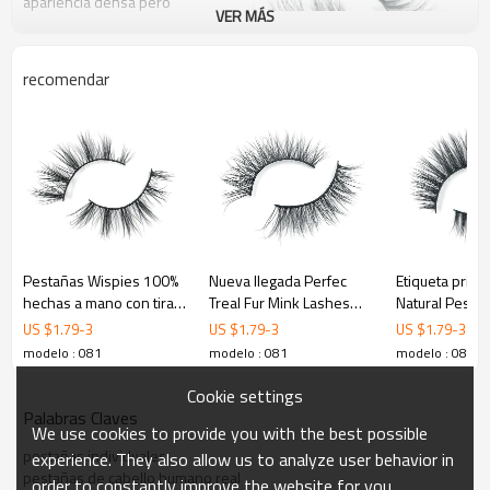
apariencia densa pero
VER MÁS
natural que hace que
estas pestañas sean
fáciles de pasar del día a
recomendar
la noche!
Fácil de aplicar
Aspecto ultra natural
Pestañas Wispies 100%
Nueva llegada Perfec
Etiqueta priva
hechas a mano con tiras
Treal Fur Mink Lashes
Natural Pestañ
Ligero y cómodo
de etiqueta privada con
Marcas con pestañas
falsas Venta a
US $
1.79
-
3
US $
1.79
-
3
US $
1.79
-
3
la herramienta Rizador
Caja de embalaje
mayor Provee
modelo : 081
modelo : 081
modelo : 081
Múltiples desgastes
de pestañas
pestañas Caja
magnéticas pa
Cookie settings
pestañas
Palabras Claves
We use cookies to provide you with the best possible
pestañas individuales
experience. They also allow us to analyze user behavior in
pestañas de cabello humano real
order to constantly improve the website for you.