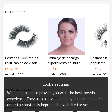
estas pestañas sean
fáciles de pasar del día a
recomendar
la noche!
Fácil de aplicar
Aspecto ultra natural
Pestañas 100% reales
Embalaje de encargo
Pestañas natu
reutilizables de visón
superpuesto del brillo
populares de 
Ligero y cómodo
falso 3D con rizador de
de la tira del visón del
del visón 3D 
US $
1.79
-
3
US $
1.79
-
3
US $
1.79
-
3
pestañas
efecto 3D acodado de
con las tijeras
modelo : 086
modelo : 086
modelo : 086
Múltiples desgastes
las pestañas para la
moda
Cookie settings
Palabras Claves
We use cookies to provide you with the best possible
etiqueta privada pestañas naturales
experience. They also allow us to analyze user behavior in
Vendedor de pestañas 3d
order to constantly improve the website for you.
pestañas naturales de visón