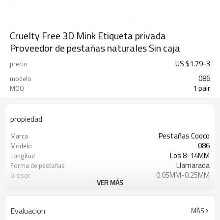
Cruelty Free 3D Mink Etiqueta privada
Proveedor de pestañas naturales Sin caja
US $
1.79
-
3
precio
086
modelo
1 pair
MOQ
propiedad
Pestañas Cooco
Marca
086
Modelo
Los 8-14MM
Longitud
Llamarada
Forma de pestañas
0.05MM-0.25MM
Grosor
VER MÁS
Cabello de visón premium
Material
Banda de algodón artesanal
Característica
T / T, Paypal, Western Union, Money
Pago
Evaluacion
MÁS
Gram