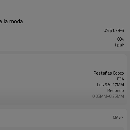
ra la moda
US $
1.79
-
3
034
1 pair
Pestañas Cooco
034
Los 9.5-17MM
Redondo
0.05MM-0.25MM
Cabello de visón premium
Banda de algodón artesanal
T / T, Paypal, Western Union, Money Gram
MÁS