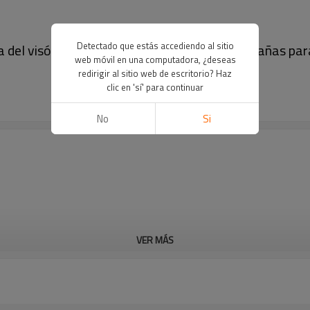
Detectado que estás accediendo al sitio
ra del visón del efecto 3D acodado de las pestañas pa
web móvil en una computadora, ¿deseas
redirigir al sitio web de escritorio? Haz
clic en 'sí' para continuar
No
Si
VER MÁS