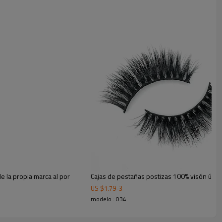
 la propia marca al por
Cajas de pestañas postizas 100% visón úni
US $
1.79
-
3
modelo : 034