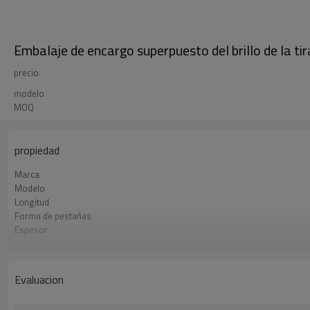
Embalaje de encargo superpuesto del brillo de la ti
precio
modelo
MOQ
propiedad
Marca
Modelo
Longitud
Forma de pestañas
Espesor
Material
Característica
Banda
Evaluacion